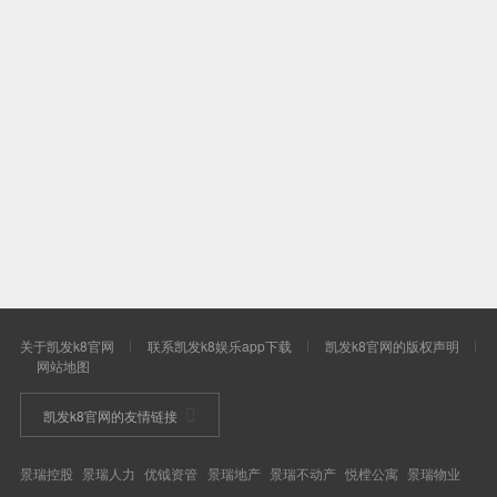
景瑞秉承开放突破的企业精神，诚意期待与您
共话发展，真诚欢迎您的合作推荐！

优钺资管
景瑞地产
景瑞不动产
景瑞服务
合福资本
查看更多
查看更多
查看更多
查看更多
查看更多





关于凯发k8官网
联系凯发k8娱乐app下载
凯发k8官网的版权声明
网站地图
凯发k8官网的友情链接
景瑞控股
景瑞人力
优钺资管
景瑞地产
景瑞不动产
悦樘公寓
景瑞物业