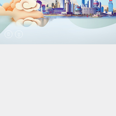


1862.hk
2013年在香港交易所主板上市