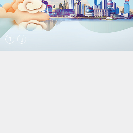


1862.hk
2013年在香港交易所主板上市