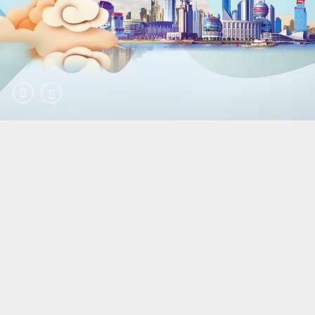


1862.hk
2013年在香港交易所主板上市