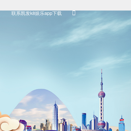

联系凯发k8娱乐app下载