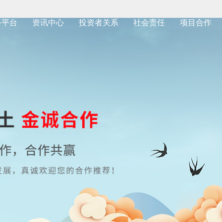
务平台
资讯中心
投资者关系
社会责任
项目合作