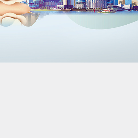
项目合作
景瑞秉承开放突破的企业精神，诚意
期待与您共话发展，真诚欢迎您的合
2024/05/21
作推荐！
客户第一 精彩交付｜常熟时光里二批次兑现交付 寓享品质
