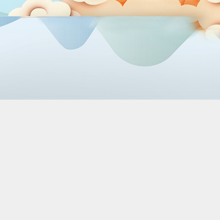
司新闻
more
/05/21
喜报 | 见证“服务力&品牌价值”荣耀时刻：景瑞服务荣获“2024中国物业服务力百强企业第33名”等5项大奖
见证中国物业服务力&品牌价值荣耀

