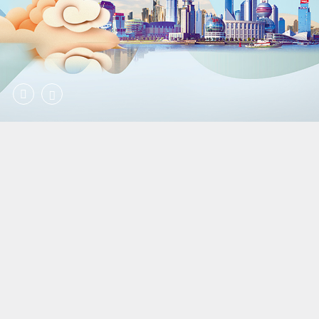


1862.hk
2013年在香港交易所主板上市