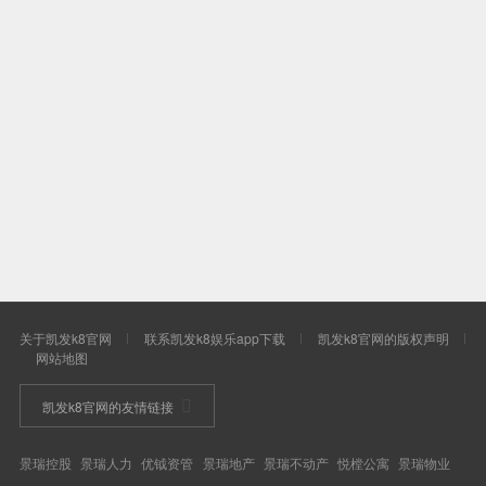
景瑞秉承开放突破的企业精神，诚意期待与您
共话发展，真诚欢迎您的合作推荐！

优钺资管
景瑞地产
景瑞不动产
景瑞服务
合福资本
查看更多
查看更多
查看更多
查看更多
查看更多





关于凯发k8官网
联系凯发k8娱乐app下载
凯发k8官网的版权声明
网站地图
凯发k8官网的友情链接
景瑞控股
景瑞人力
优钺资管
景瑞地产
景瑞不动产
悦樘公寓
景瑞物业