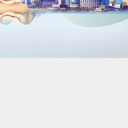
项目合作
景瑞秉承开放突破的企业精神，诚意
期待与您共话发展，真诚欢迎您的合
2024/11/05
作推荐！
喜报｜景瑞服务荣获“2024上海市物业服务综合百强企业top16”等七项荣誉！
