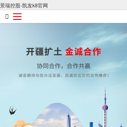
景瑞控股-凯发k8官网
