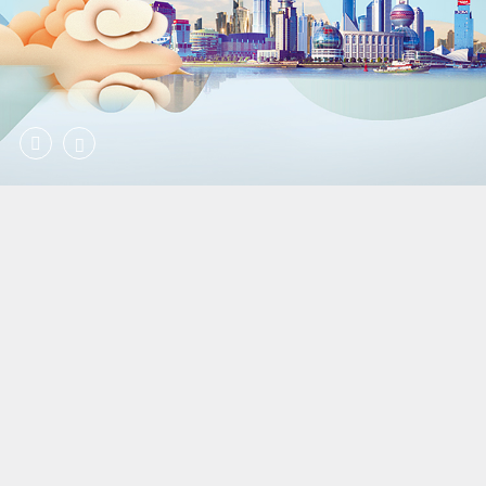


1862.hk
2013年在香港交易所主板上市