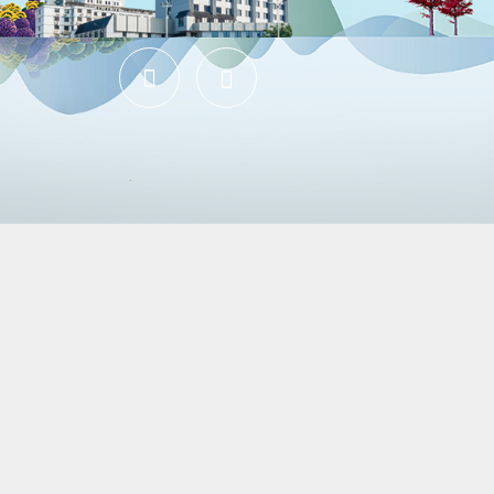


公
1862.hk
2013年在香港交易所主板上
2025
市