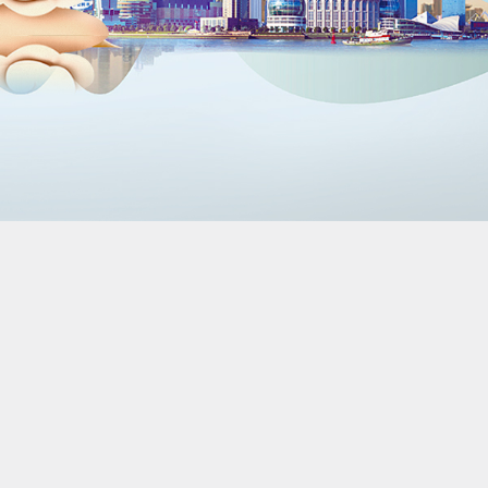
项目合作
景瑞秉承开放突破的企业精神，诚意
期待与您共话发展，真诚欢迎您的合
2024/11/05
作推荐！
喜报｜景瑞服务荣获“2024上海市物业服务综合百强企业top16”等七项荣誉！
