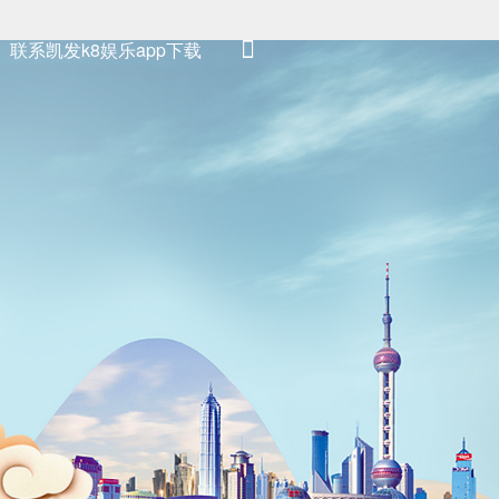

联系凯发k8娱乐app下载