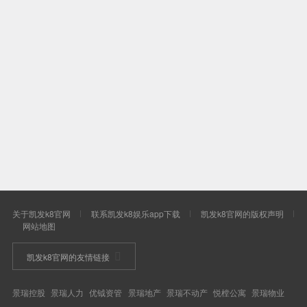
景瑞秉承开放突破的企业精神，诚意期待与您
共话发展，真诚欢迎您的合作推荐！

优钺资管
景瑞地产
景瑞不动产
景瑞服务
合福资本
查看更多
查看更多
查看更多
查看更多
查看更多





关于凯发k8官网
联系凯发k8娱乐app下载
凯发k8官网的版权声明
网站地图
凯发k8官网的友情链接
景瑞控股
景瑞人力
优钺资管
景瑞地产
景瑞不动产
悦樘公寓
景瑞物业