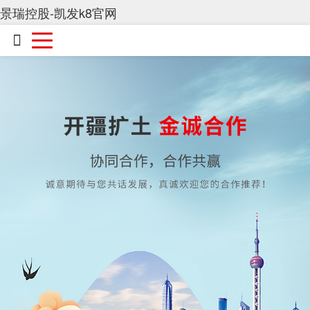
景瑞控股-凯发k8官网
