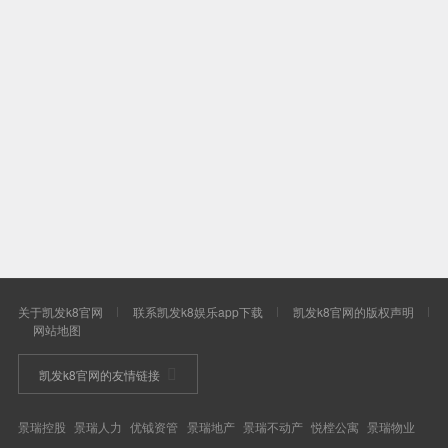
景瑞秉承开放突破的企业精神，诚意期待与您
共话发展，真诚欢迎您的合作推荐！

优钺资管
景瑞地产
景瑞不动产
景瑞服务
合福资本
查看更多
查看更多
查看更多
查看更多
查看更多





关于凯发k8官网
联系凯发k8娱乐app下载
凯发k8官网的版权声明
网站地图
凯发k8官网的友情链接
景瑞控股
景瑞人力
优钺资管
景瑞地产
景瑞不动产
悦樘公寓
景瑞物业