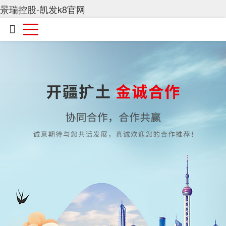
景瑞控股-凯发k8官网
