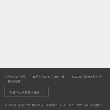
景瑞秉承开放突破的企业精神，诚意期待与您
共话发展，真诚欢迎您的合作推荐！

优钺资管
景瑞地产
景瑞不动产
景瑞服务
合福资本
查看更多
查看更多
查看更多
查看更多
查看更多





关于凯发k8官网
联系凯发k8娱乐app下载
凯发k8官网的版权声明
网站地图
凯发k8官网的友情链接
景瑞控股
景瑞人力
优钺资管
景瑞地产
景瑞不动产
悦樘公寓
景瑞物业