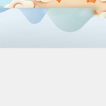
司新闻
more
/06/20
喜报 | 景瑞服务荣获“2025中国品质物业服务领先企业”

