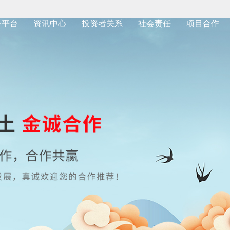
务平台
资讯中心
投资者关系
社会责任
项目合作