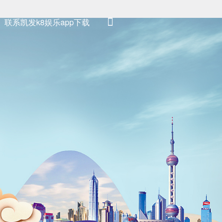

联系凯发k8娱乐app下载