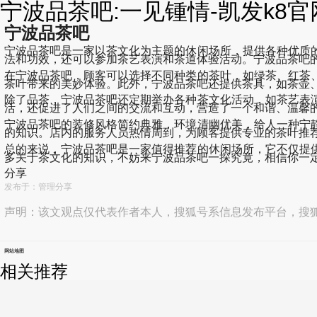
宁波品茶吧:一见锺情-凯发k8官
宁波品茶吧
宁波品茶吧是一家以茶文化为主题的休闲场所，提供各种优质
法和功效，还可以参加茶艺表演和茶道体验活动。宁波品茶吧
在宁波品茶吧，顾客可以选择不同种类的茶叶，如绿茶、红茶
茶叶带来的美妙体验。此外，宁波品茶吧还提供茶具，如茶壶
除了品茶，宁波品茶吧还定期举办各种茶文化活动，如茶艺表
活，还促进了人们之间的交流和互动，营造了一个和谐、温馨
宁波品茶吧的装修风格简约典雅，环境清幽优美，给人一种宁
的知识。店内的服务人员热情周到，为顾客提供专业的茶叶推
总的来说，宁波品茶吧是一家值得推荐的休闲场所，它不仅提
多关于茶文化的知识，不妨来宁波品茶吧一探究竟，相信你一
分享
发布于：管理分享
声明：该文观点仅代表作者本人，搜狐号系信息发布平台，搜
网站地图
相关推荐