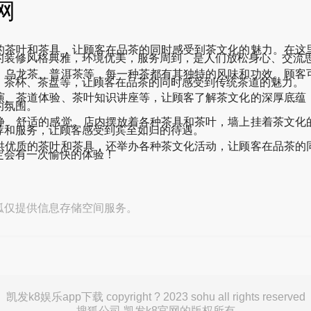
网
的茶叶和茶具，让顾客在品茶的同时感受到茶文化的魅力。在这
的装修风格典雅，环境优美，服务周到，是人们放松身心、交流
、乌龙茶、普洱茶等，每一种茶都有其独特的风味和功效。顾客
、茶杯、茶盘等，让顾客在品茶的同时感受到传统茶道的魅力。
演、茶道体验、茶叶知识讲座等，让顾客了解茶文化的深厚底蕴
的氛围。
静、舒适的感觉。店内摆放着各种茶具和茶叶，墙上挂着茶文化
荐和服务，让顾客感受到宾至如归的待遇。
供优质的茶叶和茶具，还举办各种茶文化活动，让顾客在品茶的
定会有一次愉快的体验！
狐仅提供信息存储空间服务。
凯发k8娱乐app下载 copyright ? 2023 sohu all rights reserved
搜狐公司 凯发k8官网的版权所有