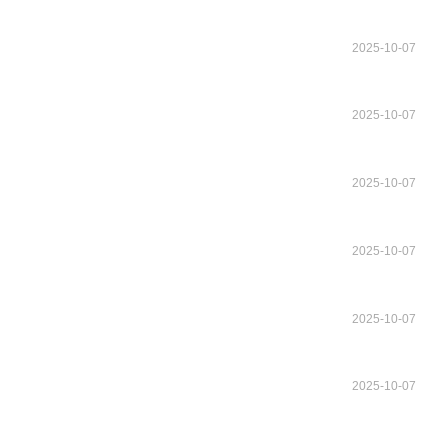
2025-10-07
2025-10-07
2025-10-07
2025-10-07
2025-10-07
2025-10-07