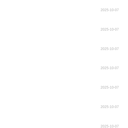
2025-10-07
2025-10-07
2025-10-07
2025-10-07
2025-10-07
2025-10-07
2025-10-07