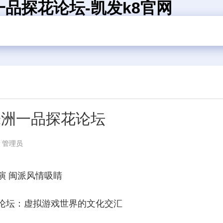
品探花论坛-凯发k8官网
株洲一品探花论坛
：管理员
演 闽派风情吸睛
论坛：虚拟游戏世界的文化交汇