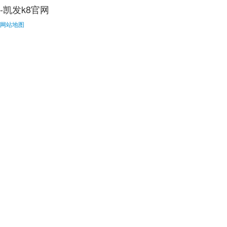
-凯发k8官网
网站地图