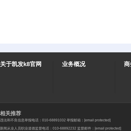
关于凯发k8官网
业务概况
商
相关推荐
违法和不良信息举报电话：010-68891032 举报邮箱：
[email protected]
新闻从业人员职业道德监督电话：010-68892232 监督邮件：
[email protected]