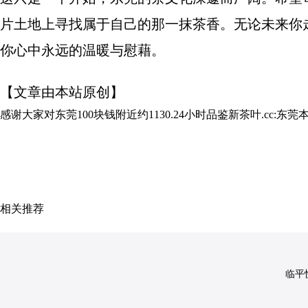
片土地上寻找属于自己的那一抹茶香。无论未来你
你心中永远的温暖与慰藉。
【文章由本站原创】
感谢大家对
东莞100块钱附近约1130.24小时品鉴新茶叶.cc:东莞
相关推荐
临平