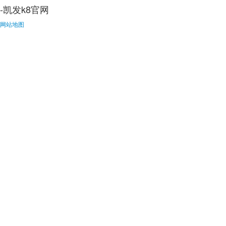
-凯发k8官网
网站地图