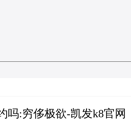
好约吗:穷侈极欲-凯发k8官网