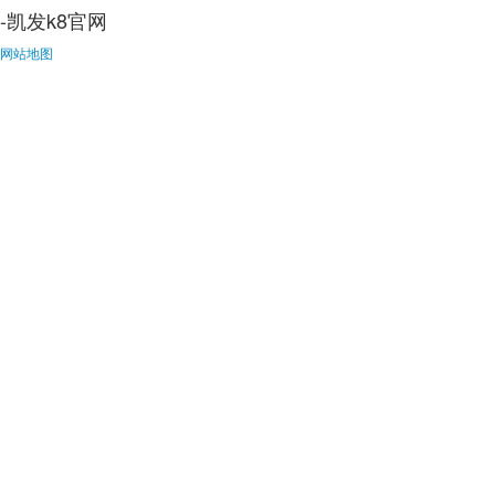
-凯发k8官网
网站地图