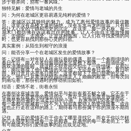
步于巷弄间，别有一番风味。
独特见解：爱情与老城的共生
问：为何在老城区更容易遇见纯粹的爱情？
答：老城区以其独特的魅力，成为了惠州爱情故事的最佳舞
台。这里没有高楼大厦的隔绝，没有车水马龙的喧嚣，只有那
份让人心安的宁静和历史的沉淀。在这里，每一块石板、每一
扇木门都仿佛在诉说着过往的故事，让人不由自主地放慢脚
步，去倾听、去感受。正是这种氛围，让人们在寻找爱情的同
时，也更容易找到那份心灵的归宿。
真实案例：从陌生到相守的浪漫
问：能否分享一个在老城区发生的爱情故事？
答：记得有一对年轻人在南坛巷的偶遇。那是一个春雨绵绵的
春日午后，两人在各自躲雨的老宅屋檐下相遇，一柄油纸伞、
两双清澈的眼眸，就这样不经意间交织出了一段情缘。从那以
后，南坛巷成了他们爱情的见证地，无论是春日赏花、夏日听
雨、秋日赏月还是冬日围炉，这里都留下了他们甜蜜的足迹。
如今，他们已从青涩的校园恋情走入了婚姻的殿堂，但每次回
到南坛巷，那份初遇时的悸动依旧如初。
结语：爱情不老，街巷永恒
在惠州这座城市里，爱情似乎与老街有着不解之缘。它不在于
你是否走在最繁华的商业街区，而在于你是否愿意放慢脚步，
去感受那些被时光温柔以待的小巷。在惠州的150条老街中，
每一条都可能藏着一段不为人知却真挚动人的爱情故事。或许
你也正行走在这样的路上，期待着与那份属于你的浪漫不期而
遇。
记住，真正的爱情不在于你去了哪里寻找它，而在于你以怎样
的心去感受和珍惜每一次的相遇。在惠州的每一条老街上，都
有可能成为你们爱情故事的起点或见证地。