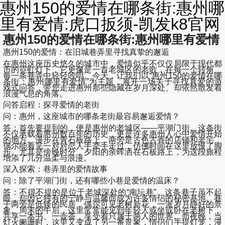
惠州150的爱情在哪条街:惠州哪
里有爱情:虎口扳须-凯发k8官网
惠州150的爱情在哪条街:惠州哪里有爱情
惠州150的爱情：在旧城巷弄里寻找真挚的邂逅
在惠州这座历史悠久的城市中，爱情似乎不仅仅局限于现代都
市的霓虹灯下，它更像是一首老城区的老歌，在每一个转角、
每一条巷弄中轻轻吟唱。今天，让我们以“惠州150的爱情在哪
条街：惠州哪里有爱情”为主题，展开一场关于寻找真爱的游
戏式问答，带您走进惠州那些隐藏在岁月深处、却依然散发着
浪漫气息的角落。
问答启程：探寻爱情的老街
问：惠州，这座城市的哪条老街最容易邂逅爱情？
答：首先要提到的，便是惠州的老城区——平湖门街。这条街
不仅承载着惠州数百年的历史，更是许多惠州人心中爱情开始
的地方。漫步在青石板路上，两旁是古色古香的店铺和老宅，
偶尔能看见一对对恋人手牵手走过，仿佛时间在这里放慢了脚
步。尤其是傍晚时分，夕阳的余晖洒在石板路上，为这段旅程
增添了几分温柔与浪漫。
深入探索：巷弄里的爱情故事
问：除了平湖门街，还有哪些小巷是爱情的温床？
答：不得不提的是位于老城深处的“南坛巷”。这条巷子虽不起
眼，却因它独有的宁静与温馨而成为许多情侣的秘密基地。巷
子两旁是低矮的民居，偶尔可见老树新花，一派岁月静好的景
象。周末的午后，这里常常能见到年轻人或坐或卧在老树下，
共享一本书、一壶茶，享受着只属于两人的世界。而夜晚，当
灯火阑珊时，这里又变成了另一番景象，情侣们手提灯笼，漫