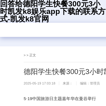
回答给德阳学生快餐300元3小
时凯发k8娱乐app下载的联系方
式-凯发k8官网
> > 正文
德阳学生快餐300元3小时
2025-05-19 17:03:18
来源：
编辑：管理员
5·19中国旅游日主题嘉年华在曼谷举行