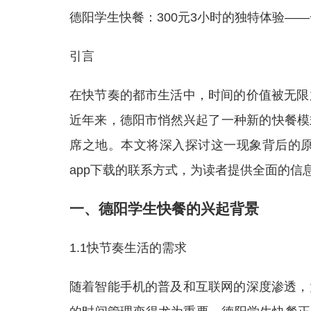
德阳学生快餐：300元3小时的独特体验—
引言
在快节奏的都市生活中，时间的价值被无限
近年来，德阳市悄然兴起了一种新的快餐模式
席之地。本文将深入探讨这一现象背后的原
app下载的联系方式，为读者提供全面的信
一、德阳学生快餐的兴起背景
1.1快节奏生活的需求
随着智能手机的普及和互联网的深度渗透，