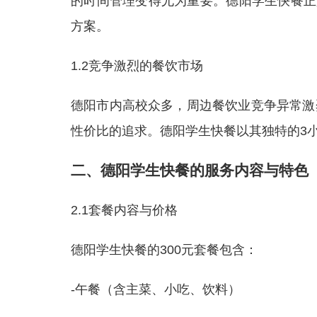
的时间管理变得尤为重要。德阳学生快餐正
方案。
1.2竞争激烈的餐饮市场
德阳市内高校众多，周边餐饮业竞争异常激
性价比的追求。德阳学生快餐以其独特的3
二、德阳学生快餐的服务内容与特色
2.1套餐内容与价格
德阳学生快餐的300元套餐包含：
-午餐（含主菜、小吃、饮料）