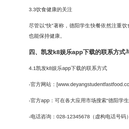
3.3饮食健康的关注
尽管以“快”著称，德阳学生快餐依然注重
也能保持健康。
四、凯发k8娱乐app下载的联系方式
4.1凯发k8娱乐app下载的联系方式
-官方网站：[www.deyangstudentfastfood.co
-官方app：可在各大应用市场搜索“德阳学生
-电话咨询：028-12345678（虚构电话号码