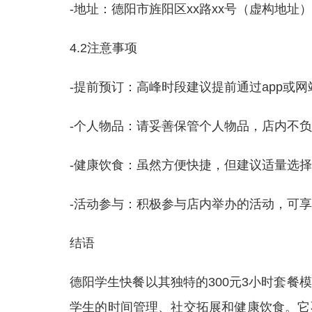
-地址：德阳市旌阳区xx路xx号（虚构地址）
4.2注意事项
-提前预订：高峰时段建议提前通过app或
-个人物品：请妥善保管个人物品，店内不
-健康饮食：虽然方便快捷，但建议适量选
-活动参与：积极参与店内举办的活动，可
结语
德阳学生快餐以其独特的300元3小时套餐
学生的时间管理、社交拓展和健康饮食。它