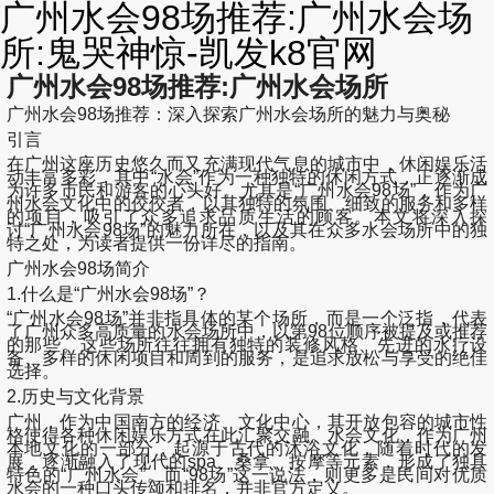
广州水会98场推荐:广州水会场
所:鬼哭神惊-凯发k8官网
广州水会98场推荐:广州水会场所
广州水会98场推荐：深入探索广州水会场所的魅力与奥秘
引言
在广州这座历史悠久而又充满现代气息的城市中，休闲娱乐活
动丰富多彩，其中“水会”作为一种独特的休闲方式，正逐渐成
为许多市民和游客的心头好。尤其是“广州水会98场”，作为广
州水会文化中的佼佼者，以其独特的氛围、细致的服务和多样
的项目，吸引了众多追求品质生活的顾客。本文将深入探
讨“广州水会98场”的魅力所在，以及其在众多水会场所中的独
特之处，为读者提供一份详尽的指南。
广州水会98场简介
1.什么是“广州水会98场”？
“广州水会98场”并非指具体的某个场所，而是一个泛指，代表
了广州众多高质量的水会场所中，以第98位顺序被提及或推荐
的那些。这些场所往往拥有独特的装修风格、先进的水疗设
备、多样的休闲项目和周到的服务，是追求放松与享受的绝佳
选择。
2.历史与文化背景
广州，作为中国南方的经济、文化中心，其开放包容的城市性
格使得各种休闲娱乐方式在此汇聚交融。水会文化，作为广州
本地文化的一部分，起源于古代的沐浴文化，随着时代的发
展，逐渐融入了现代的spa、桑拿、按摩等元素，形成了独具
特色的“广州水会”。而“98场”这一说法，则更多是民间对优质
水会的一种口头传颂和排名，并非官方定义。