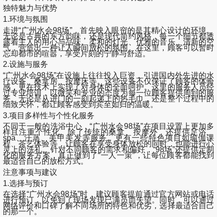
独特魅力与优势
1.环境与氛围
走进“广州水会98场”，首先映入眼帘的是其精心设计的环境。
无论是古典的东方韵味，还是现代简约风格，每一个细节都透
露着主人的用心与品味。柔和的灯光、优雅的音乐、清新的空
气，营造出一种让人瞬间放松的氛围。在这里，顾客可以暂时
忘却都市的喧嚣，享受片刻的宁静与舒适。
2.设施与服务
“广州水会98场”在设施上往往投入巨资，引进国内外先进的水
疗设备、桑拿房、按摩床等。这些设备不仅保证了顾客的体验
感，更在技术上实现了对身体的全面呵护。这里的服务人员经
过专业培训，以微笑和专业的态度为每一位顾客提供周到的服
务。无论是从进门的一刻起递上的热毛巾，还是整个过程中的
细致关怀，都让顾客感受到宾至如归的温暖。
3.项目多样性与个性化服务
不同于一般的洗浴中心，“广州水会98场”在项目设置上更加多
样且注重个性化。除了传统的桑拿、按摩外，还提供足浴、
spa、汗蒸、美甲美发等服务。更有一些特色项目如瑜伽课
程、茶艺体验等，让顾客在享受身体放松的同时，也能进行心
灵上的洗礼。针对不同顾客的需求和偏好，“98场”还提供定制
化的服务方案，真正做到了“一人一策”，让每位顾客都能找到
最适合自己的放松方式。
注意事项与建议
1.选择与预订
在选择“广州水会98场”时，建议顾客提前通过官方网站或电话
进行预订，以免到了现场发现已满员而失望。同时，可以通过
网络评价和口碑了解不同场所的特色和优劣，选择最适合自己
的那一个。