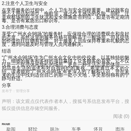
2.注意个人卫生与安全
在享受服务的过程中，个人卫生与安全同样重要。建议顾客自
带个人用品如浴巾、拖鞋等，减少交叉感染的风险。同时，注
意观察场所的卫生状况和安全措施是否到位，如是否有定期消
毒、是否有紧急出口标识等。
3.合理消费与态度
享受“广州水会98场”的服务时，应保持合理的消费观念和良好
的态度。虽然这里的服务价格可能略高于一般场所，但其提供
的价值也往往物有所值。对于服务人员应保持尊重和礼貌的态
度，遇到问题及时与管理人员沟通解决。
结语
“广州水会98场”作为广州水会文化中的佼佼者，以其独特的魅
力、细致的服务和多样的项目赢得了众多顾客的喜爱。它不仅
仅是一个提供休闲放松的场所，更是一种生活态度的体现——
对品质生活的追求和对自我呵护的重视。希望通过本文的介
绍，读者能对“广州水会98场”有更深入的了解和认识，并在未
来的生活中找到适合自己的那一处小天地，享受那份独有的宁
静与舒适。
分享
发布于：管理分享
声明：该文观点仅代表作者本人，搜狐号系信息发布平台，搜
狐仅提供信息存储空间服务。
阅读 (
0
)
网站地图
新闻
财经
娱乐
军事
体育
图库