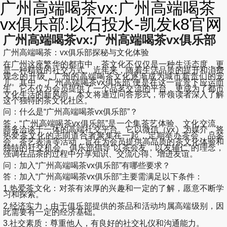
广州高端喝茶vx:广州高端喝茶
vx俱乐部:以石投水-凯发k8官网
广州高端喝茶vx:广州高端喝茶vx俱乐部
广州高端喝茶：vx俱乐部探秘与文化体验
在广州这座繁华的都市中，茶文化不仅仅是一种生活态度，更
是一种精致的社交方式。近年来，随着生活品质的提升和消费
观念的升级，广州的高端喝茶文化逐渐成为城市新贵们的宠
儿。其中，“广州高端喝茶vx俱乐部”便是在这一背景下应运而
生，它不仅为会员提供了一个品茗交流的平台，更成为了都市
文化生活的新风尚。本文将通过问答形式，带领读者深入了解
这个独特的茶文化社区。
问：什么是“广州高端喝茶vx俱乐部”？
答：“广州高端喝茶vx俱乐部”是一个集茶艺体验、文化交流、
商务洽谈于一体的高端社交平台。它以微信（vx）为媒介，将
热爱茶文化的志同道合者聚集在一起，定期举办茶会、品鉴
会、茶艺表演等活动，旨在为会员提供高品质的茶文化体验和
独特的社交机会。俱乐部倡导“以茶会友，以友辅仁”的理念，
强调在品茶的过程中分享知识、交流心得、增进友谊。
问：加入“广州高端喝茶vx俱乐部”有哪些要求？
答：加入“广州高端喝茶vx俱乐部”主要需满足以下条件：
1.热爱茶文化：对茶有浓厚的兴趣和一定的了解，愿意不断学
习和探索。
2.经济实力：由于俱乐部提供的茶品和活动均属高端级别，因
此需要有一定的经济基础。
3.社交素质：尊重他人，有良好的社交礼仪和沟通能力。