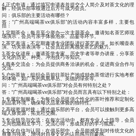
4.正式申请：通过填写申请表并提交个人简介及对茶文化的理
解，经俱乐部审核通过后方可成为会员。
问：俱乐部的主要活动有哪些？
答：“广州高端喝茶vx俱乐部”的活动内容丰富多样，主要包
括：
1.定期茶会：每月至少举办一次主题茶会，邀请知名茶艺师现
场演示，会员可亲手体验泡茶、品鉴等环节。
2.茶艺表演：不定期邀请专业团队进行茶艺表演，如长嘴壶表
演、功夫茶表演等，让会员近距离感受茶艺的魅力。
3.茶文化讲座：邀请茶学专家、历史学者等举办讲座，分享茶
文化的历史、种类、冲泡技巧等知识。
4.商务交流会：为会员提供商务洽谈的机会，促进商业合作与
交流。
5.户外茶旅：组织会员前往茶叶产地或特色茶馆进行实地考察
和体验，如广东的凤凰单丛、英德的绿茶等。
问：“广州高端喝茶vx俱乐部”对会员有何特别之处？
答：“广州高端喝茶vx俱乐部”对会员而言具有以下特别之处：
1.专属定制服务：为每位会员提供个性化的茶叶推荐和定制化
的品茗环境，确保每次品茗体验的独特性。
2.高端资源对接：通过俱乐部的平台，会员可以接触到更多高
端人脉资源，拓宽社交圈。
3.专业指导与交流：在每次活动中，都有专业人士指导，会员
之间也能相互学习、交流心得，形成良好的学习氛围。
4.文化自信与认同：在俱乐部中，会员能感受到对传统文化的
尊重与传承，增强对自身文化的认同感与自豪感。