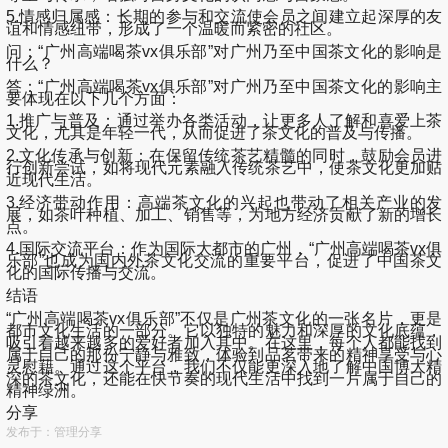
5.情感归属感：长期的参与和交流使会员之间建立起深厚的友
谊和情感纽带，形成了一个温暖而紧密的社区。
问：“广州高端喝茶vx俱乐部”对广州乃至中国茶文化的影响是
什么？
答：“广州高端喝茶vx俱乐部”对广州乃至中国茶文化的影响主
要体现在以下几个方面：
1.推广与普及：通过举办各类活动，让更多人了解和喜爱上茶
文化，尤其是年轻一代，从而促进了茶文化的普及与传播。
2.文化传承与创新：在保留传统茶艺精髓的同时，鼓励会员进
行创新尝试，如将现代元素融入传统茶艺中，使茶文化更加贴
近现代生活。
3.经济带动作用：高端茶文化的兴起也带动了相关产业的发
展，如茶叶种植、加工、销售等，为地方经济贡献了新的增长
点。
4.国际交流平台：作为国际大都市的广州，“广州高端喝茶vx俱
乐部”也成为国内外茶文化交流的重要平台，促进了中国茶文
化的国际传播与交流。
结语
“广州高端喝茶vx俱乐部”不仅是广州茶文化的一张名片，更是
都市文化生活的一部分。它以独特的魅力和深厚的文化底蕴，
吸引着越来越多的爱好者加入其中。在这里，每个人都能找到
属于自己的那份宁静与雅致，体验到品茗带来的精神享受与心
灵慰藉。通过这个平台，我们不仅能更深入地了解中国博大精
深的茶文化，还能在快节奏的现代生活中找到一片属于自己的
精神绿洲。
分享
发布于：管理分享