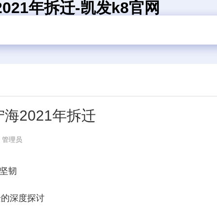
021年拆迁-凯发k8官网
宁海2021年拆迁
：管理员
贸坚韧
迁的深度探讨