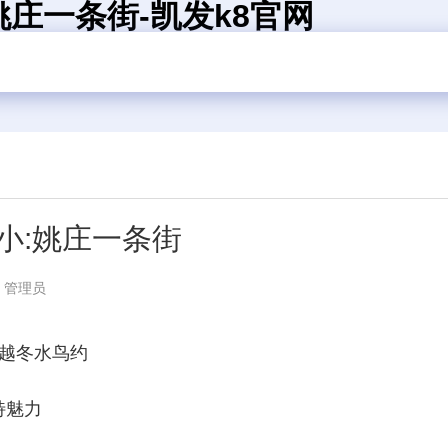
庄一条街-凯发k8官网
小:姚庄一条街
：管理员
到越冬水鸟约
特魅力