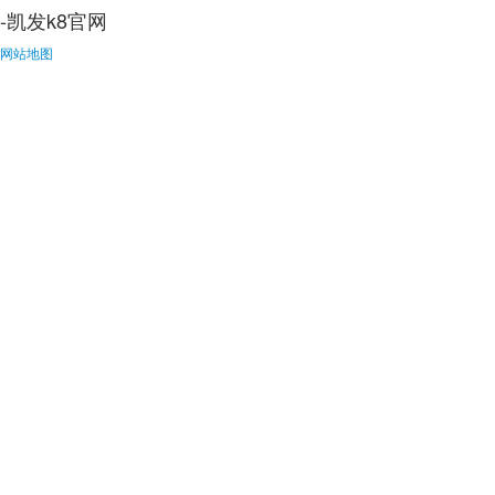
-凯发k8官网
网站地图