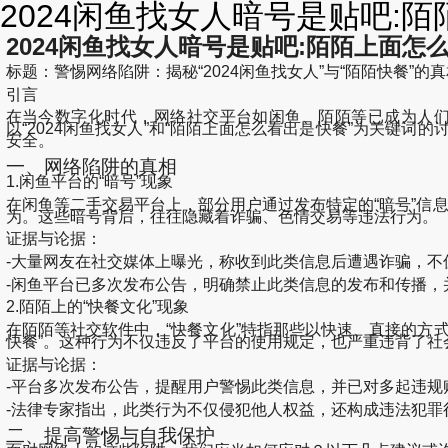
2024闲鱼找女人暗号是贴吧:陌
2024闲鱼找女人暗号是贴吧:陌陌上面怎
标题：警惕网络陷阱：揭秘“2024闲鱼找女人”与“陌陌快餐”的真
引言
在当今数字化时代，网络社交平台如闲鱼、陌陌等已成为人
以“2024闲鱼找女人”和“陌陌上面怎么看出是快餐”为关
安全。
一、网络陷阱的真相
1.闲鱼平台的“暗号”现象
在闲鱼等二手交易平台上，部分用户通过发布特定的“暗号”信息
为。这些暗号背后，往往隐藏着诈骗、色情交易等违法行为。
证据与论据：
-大量网友在社交媒体上曝光，称收到此类信息后遭遇诈骗，不
-闲鱼平台已多次发布公告，明确禁止此类信息的发布和传播，
2.陌陌上的“快餐文化”现象
在陌陌等社交软件中，“快餐文化”特指那些以快速、直接的方
快餐”。这种行为不仅违反了平台的使用规定，也严重违背了社
证据与论据：
-平台多次发布公告，提醒用户警惕此类信息，并已对多起违规
-法律专家指出，此类行为不仅侵犯他人权益，还构成违法犯罪
二、提高警惕与自我保护