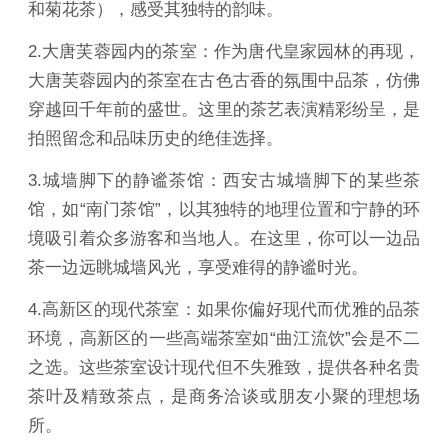
和菊花茶），感受其独特的韵味。
2.大唐芙蓉园内的茶室：作为唐代皇家园林的再现，
大唐芙蓉园内的茶室在古色古香的氛围中品茶，仿佛
穿越回千年前的盛世。这里的茶艺表演精彩纷呈，是
拍照留念和品味历史的绝佳选择。
3.城墙脚下的静谧茶馆：西安古城墙脚下的某些茶
馆，如“南门茶馆”，以其独特的地理位置和宁静的环
境吸引着众多游客和当地人。在这里，你可以一边品
茶一边远眺城墙风光，享受难得的静谧时光。
4.高新区的现代茶室：如果你偏好现代而优雅的品茶
环境，高新区的一些高端茶室如“曲江流饮”会是不二
之选。这些茶室设计现代但不失雅致，提供各种名贵
茶叶及精致茶点，是商务洽谈或朋友小聚的理想场
所。