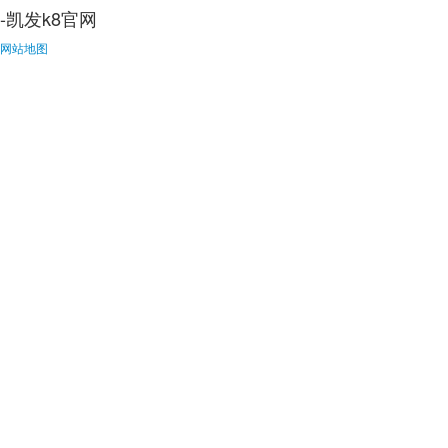
-凯发k8官网
网站地图