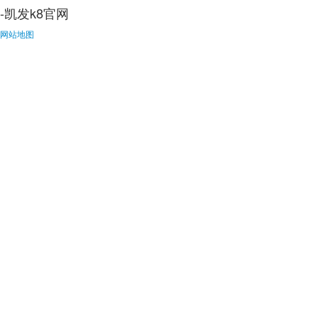
-凯发k8官网
网站地图