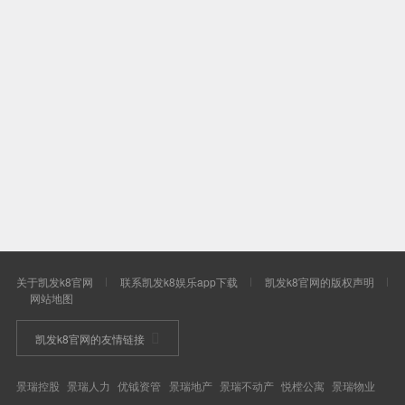
景瑞秉承开放突破的企业精神，诚意期待与您
共话发展，真诚欢迎您的合作推荐！

优钺资管
景瑞地产
景瑞不动产
景瑞服务
合福资本
查看更多
查看更多
查看更多
查看更多
查看更多





关于凯发k8官网
联系凯发k8娱乐app下载
凯发k8官网的版权声明
网站地图
凯发k8官网的友情链接
景瑞控股
景瑞人力
优钺资管
景瑞地产
景瑞不动产
悦樘公寓
景瑞物业