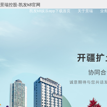
景瑞控股-凯发k8官网
凯发k8娱乐app下载首页
关于景瑞
业