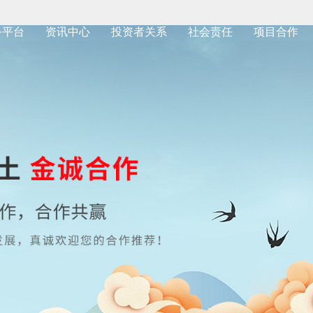
务平台
资讯中心
投资者关系
社会责任
项目合作