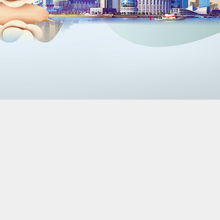
项目合作
景瑞秉承开放突破的企业精神，诚意
期待与您共话发展，真诚欢迎您的合
2024/11/05
作推荐！
喜报｜景瑞服务荣获“2024上海市物业服务综合百强企业top16”等七项荣誉！
