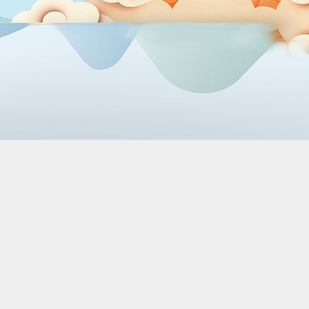
司新闻
more
/06/20
喜报 | 景瑞服务荣获“2025中国品质物业服务领先企业”

