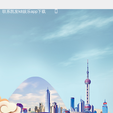

联系凯发k8娱乐app下载