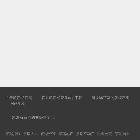
景瑞秉承开放突破的企业精神，诚意期待与您
共话发展，真诚欢迎您的合作推荐！

优钺资管
景瑞地产
景瑞不动产
景瑞服务
合福资本
查看更多
查看更多
查看更多
查看更多
查看更多





关于凯发k8官网
联系凯发k8娱乐app下载
凯发k8官网的版权声明
网站地图
凯发k8官网的友情链接
景瑞控股
景瑞人力
优钺资管
景瑞地产
景瑞不动产
悦樘公寓
景瑞物业