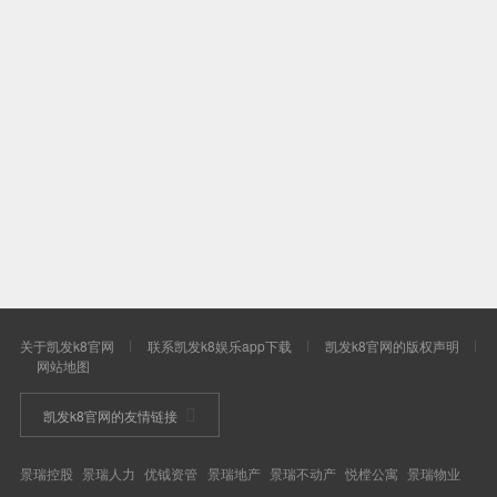
景瑞秉承开放突破的企业精神，诚意期待与您
共话发展，真诚欢迎您的合作推荐！

优钺资管
景瑞地产
景瑞不动产
景瑞服务
合福资本
查看更多
查看更多
查看更多
查看更多
查看更多





关于凯发k8官网
联系凯发k8娱乐app下载
凯发k8官网的版权声明
网站地图
凯发k8官网的友情链接
景瑞控股
景瑞人力
优钺资管
景瑞地产
景瑞不动产
悦樘公寓
景瑞物业