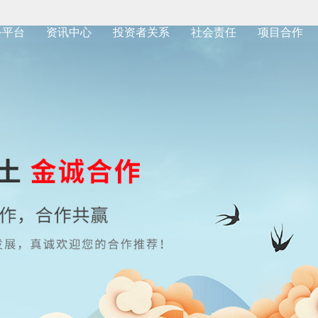
务平台
资讯中心
投资者关系
社会责任
项目合作