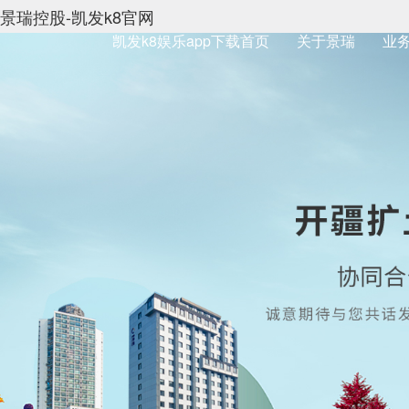
景瑞控股-凯发k8官网
凯发k8娱乐app下载首页
关于景瑞
业