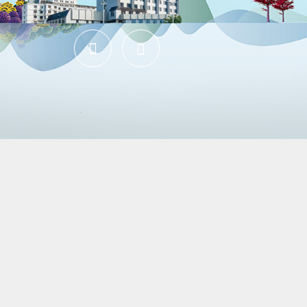


公
1862.hk
2013年在香港交易所主板上
2025
市