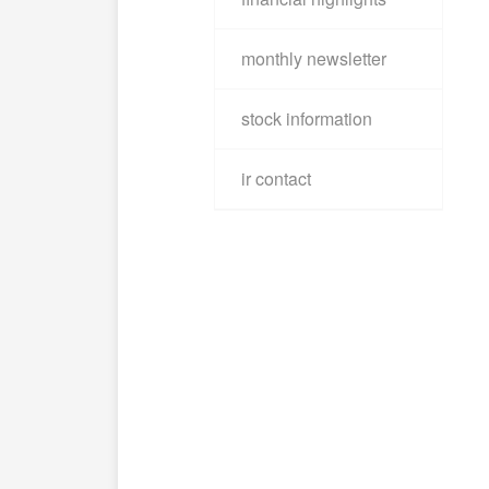
monthly newsletter
stock information
ir contact