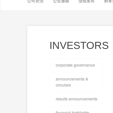
公司管治
公告通函
业绩发布
财务
INVESTORS
corporate governance
announcements &
circulars
results announcements
financial highlights