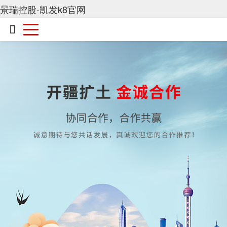
景瑞控股-凯发k8官网
