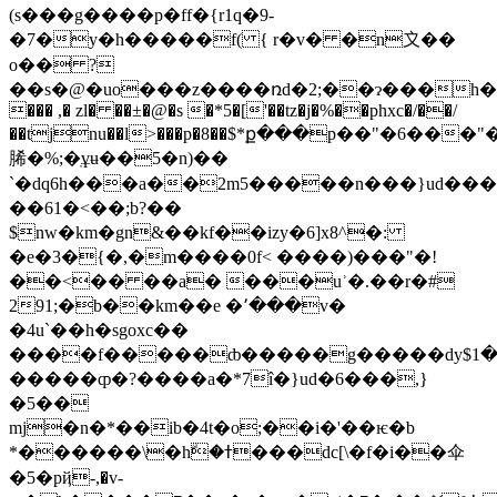
(s���g����p�ff�{r1q�9-
�7�y�h�����f( { r�v� �n〩��
o�� ?
��s�@�uo���z����ռd�2;��ɂ���h������a���w�~\�j0b
��� ,� zl� ��±�@�s �*5�['��tz�j�%��phxc�/��/
��tjnu��l>���p�8��$*ք���p��"�6��
脪�%;�ֽұʉ��5�n)��
`�dq6h���a��2m5�����n���}ud���k_/
��61�<��;b?��
$nw�km�gn&��kf��izy�6]x8^�:
�e�3�{�,�m����0f< ����)���"�!
��<�� ��a� ���uʾ�.��r�#
291;�b��km��e �٬���v�
�4u`��h�sgoxc��
����f�����ȸ�����g�����dy$ڴ������1���
�����ȹ�?����a�*7î�}ud�6���,}
�5��
mj�n�*��ib�4t�o;��i�'��ѥ�b
*������\�hۗ�ߙ���dc[\�f�i��伞
�5�pҋ-,�v-