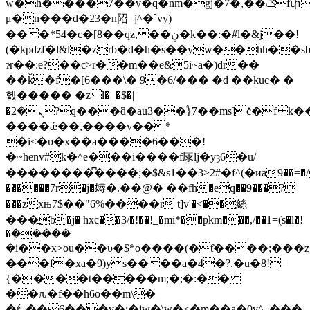
w�h����7��v�q�nm�gj�7�,��ݣfփj�ib�b��(�d$(���]r<��y�`��
μ�n���d�23�n䧂=j^�`vy)
���*54�c�[8��qz,��ڹ�k��:�#l�&j��!
(�kpǳf�l&l�zrb�d�h�s��yw��hh�
ɂr��:e?��c>r��m��e&5i~a�)dr��
��ǩ�f�[6���\� 9�6/��� �d ��kuc� �
헰����� �z l�_�$�|
�ܢ�2?q���ƌ�au3��֠}7��ms]č�f k��|3���el�l=c���n!
�̀���ǽ��,����v��*
�i<�υ�x��a����6���!
�~henv#k�^e���i����f㞗lj�yȝ6�u/
��������͆����;�$&s1��3>2#�f^(�иa9��=�/
������7r�j�㜦�.��@� ��fh�eq��9�
��?
���zxњ7$��"6%����r t]v'�<��絲
���߽b�j� hxc��3/�!��!_�mi*��p̒km���,/��1=(s�l�!
�ܲ�����
�i��x>ou��υ�$*o����(�ƭ����;���z
�̷��f�xa�9)ys����a�4�?.�u�8!=
{����t�����m;�;�:��
��ԉ�f��h6o��m\�
�ŕ_��6���v�:�jw�\w�<�m��a�0v^_���