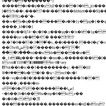
o��%�e�������*}
�i����e��p��yr@��)h��3�b;ݪtͻ�����c]
[�c%��\ˏ���7��\�����tkbh(ett���$]į�
��{ڌ��"�-
��ʍ�n�ɋ��������a�f�}y�pg�{��q@
����_kf�ìl�{
�l��x��0j74~�c�9�.y���șq�v�!n�h�}g�:ɍچ�_g�:���͵�:vd1e�,��'�ڑ3�ms�3
����ya~a���#� ���?
�;�7�ݴ��3:���9�s_��)����.��d�q"�o��<@� %� p!
��fwt8ش[t� ����hz�v�[՚�!
���5���m)��n?kb�����sr�
�_{π\��g���~���<�nm�ٿ�����l��b֦�[�`�)��h���3�]
hcvni�`f109� �}�����m>8�=aey
䴵%k��h�n:��1��������q : ���[(l/
ऊ�#���lo�^�!� �w̱<2mcӗ�c�!
��~vq�nb�ž�!ֶ���l����i����?ō��
����ٶ���r�m-
o�6�c c��f������lض]
<�h��}h�h��#ba�mp�6�kc˿e��
�s�iȕ�ctf@�㋆
�����������,�������eo�n[[�dcu?