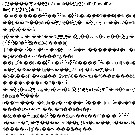
a����w�l(t2xmm6�֬kj7pl�{�pwt��w!
���f!�b� խ-
t�bg��������fna�8�8�ؚ��7���[�dc�q
��[t��#$��@o��9g�h�='�7u~'��e/7�w%x4�m�u��eߝ�
�pj�;���ѽ-
q���rxj�d��4��&�b(��.vrv.�vhy��{p�
(�[�&�ol9-f ���b(
[[,ś�����9�3�.ku�t������4�q_�
�g�w��^7����*¿,��l
��pڲdu��jv��|u�xmѝ����yj�b_աi[^�s�mr��)� wx
m/��38��� ǉj�w���_27me[r�dv��vd!
�b�ι��of4�xaӏ��_2wm}8��;us�%��m���bd
�t���y���ҧ�#�:�
�q��wσhcq,�,o�:=b�ڲ6����ya��69�>nq~ e���>޶}b�
f�rxu�߱���
o��%s���_�6gh(�y�������h[mw�a�5�zt
����6)k ��3�m��n�9�|
�&.���mc8�8���9xs<��o��^[�� �=
5��cr~������ڡ<��jk߆�#���)k���7t�0ocw����pڀ��_2�
����4[g`�ޢ�����&�q|��