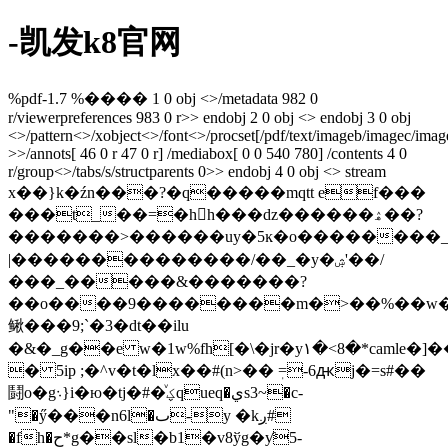
-凯发k8官网
%pdf-1.7 %���� 1 0 obj <>/metadata 982 0
r/viewerpreferences 983 0 r>> endobj 2 0 obj <> endobj 3 0 obj
<>/pattern<>/xobject<>/font<>/procset[/pdf/text/imageb/imagec/imag
>>/annots[ 46 0 r 47 0 r] /mediabox[ 0 0 540 780] /contents 4 0
r/group<>/tabs/s/structparents 0>> endobj 4 0 obj <> stream
x��}k�źn���?�q�����mqtt ef���
���t_��=�hh���ǳ������ۿ��?
�������>������uy�5ĸ�o��������_
|��������������/��_�y�ۺ'��/
���_�����&�������?
��o����9��������m�>��%��w�
鳅���9;`�3�dt��ilu
�&�_g��e w�1w%fh[�\�jr�y۱�<8�*camle�]�
� 5ip ;�^v�t�lx��#(n>�� ٖ=-6ԫj�=s#��
鬪o�g܈}i�ю�tj�#�ͮؼqueq�يs3~�c-
"�ӳ���n6l�ٮ-y �kږ#
�fh�ح*g��sl�b1�v8ўg�ƴ5-