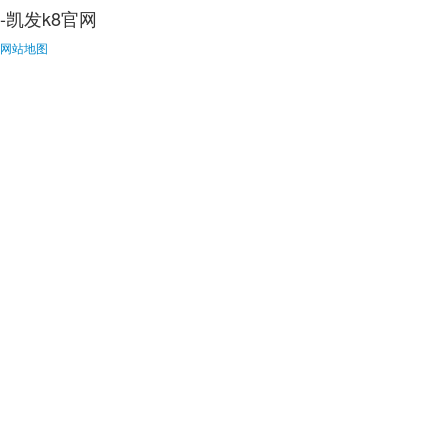
-凯发k8官网
网站地图