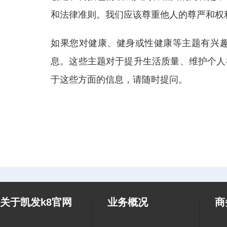
和法律准则。我们应该尊重他人的尊严和权
如果您对健康、健身或性健康等主题有兴
息。这些主题对于提升生活质量、维护个人
于这些方面的信息，请随时提问。
关于凯发k8官网
业务概况
商