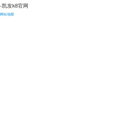
-凯发k8官网
网站地图