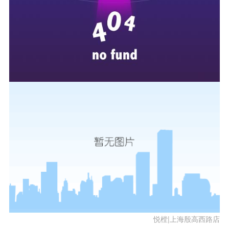
悦樘|上海殷高西路店