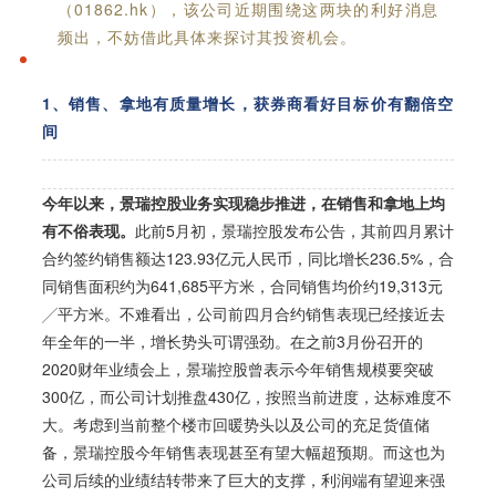
（01862.hk），该公司近期围绕这两块的利好消息
频出，不妨借此具体来探讨其投资机会。
1、销售、拿地有质量增长，
获券商看好目标价有翻倍空
间
今年以来，景瑞控股业务实现稳步推进，在销售和拿地上均
有不俗表现。
此前5月初，景瑞控股发布公告，其前四月累计
合约签约销售额达123.93亿元人民币，同比增长236.5%，合
同销售面积约为641,685平方米，合同销售均价约19,313元
╱平方米。不难看出，公司前四月合约销售表现已经接近去
年全年的一半，增长势头可谓强劲。
在之前3月份召开的
2020财年业绩会上，景瑞控股曾表示今年销售规模要突破
300亿，而公司计划推盘430亿，按照当前进度，达标难度不
大。考虑到当前整个楼市回暖势头以及公司的充足货值储
备，景瑞控股今年销售表现甚至有望大幅超预期。而这也为
公司后续的业绩结转带来了巨大的支撑，利润端有望迎来强