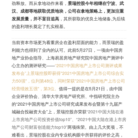
劲释放。
而从拿地动作来看，
景瑞控股今年相继在宁波、武
汉、成都等地获取优质地块，公司在拿地策略上，更加注重
发展质量，并不盲目追高
，其所获取的优良土地储备,为后续
的盈利增长奠定了扎实根基。
当前资本市场更为看重房企在盈利层面的能力，而景瑞的盈
利能力也得到了业内的认可。此前5月27日，一项由中国房
地产业协会指导、上海易居房地产研究院中国房地产测评中
心主办的测评研究——
“
2021中国房地产上市公司测评成果
发布会”上景瑞控股即获得"2021中国房地产上市公司综合实
力50强"，位列第48位，同时荣获"2021中国房地产上市公司
经营绩效五强"，第3位。
值得一提的是在5月21日，由中国
企业评价协会、清华大学房地产研究所、中指研究院主办
的“2021中国房地产上市公司研究成果发布会暨第十九届产
城融合投融资大会”上，景瑞控股亦荣获
“2021中国大陆在港
上市房地产公司投资价值top10”、“2021中国大陆在港上市房
地产公司财富创造能力top10”
两项殊荣。
由上几大奖项，不
难看出，景瑞控股在业内专业机构眼中所获得的评价之高，