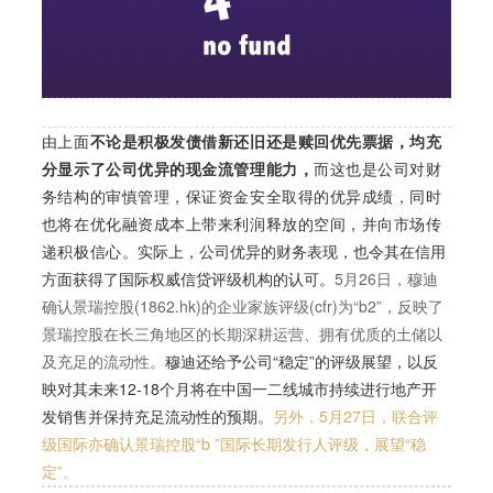
由上面
不论是积极发债借新还旧还是赎回优先票据，均充
分显示了公司优异的现金流管理能力，
而这也是公司对财
务结构的审慎管理，保证资金安全取得的优异成绩，同时
也将在优化融资成本上带来利润释放的空间，并向市场传
递积极信心。
实际上，公司优异的财务表现，也令其在信用
方面获得了国际权威信贷评级机构的认可。
5月26日，穆迪
确认
景瑞控股(1862.hk)的企业家族评级(cfr)为“b2”
，反映了
景瑞控股在长三角地区的长期深耕运营、拥有优质的土储以
及充足的流动性。
穆迪还给予公司“稳定”的评级展望，以反
映对其未来12-18个月将在中国一二线城市持续进行地产开
发销售并保持充足流动性的预期。
另外，5月27日，联合评
级国际亦确认景瑞控股“b ”国际长期发行人评级，展望“稳
定”。