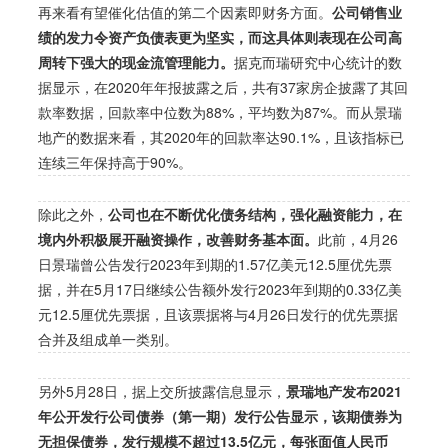
再来看有望催化估值的第二个因素即财务方面。
公司销售业
绩的发力令资产负债表更为坚实，而这具体则表现在公司高
周转下强大的现金流管理能力。
据克而瑞研究中心统计的数
据显示，在2020年年报披露之后，共有37家房企披露了其回
款率数据，回款率中位数为88%，平均数为87%。而从景瑞
地产的数据来看，其2020年的回款率达90.1%，且该指标已
连续三年保持高于90%。
除此之外，
公司也在不断优化债务结构，强化融资能力，在
境内外积极展开融资操作，改善财务基本面。
此前，4月26
日景瑞曾公告发行2023年到期的1.57亿美元12.5厘优先票
据，并在5月17日继续公告额外发行2023年到期的0.33亿美
元12.5厘优先票据，且该票据将与4月26日发行的优先票据
合并及组成单一类别。
另外5月28日，据上交所披露信息显示，
景瑞地产发布2021
年公开发行公司债券（第一期）发行公告显示，该期债券为
无担保债券，发行规模不超过13.5亿元，每张面值人民币