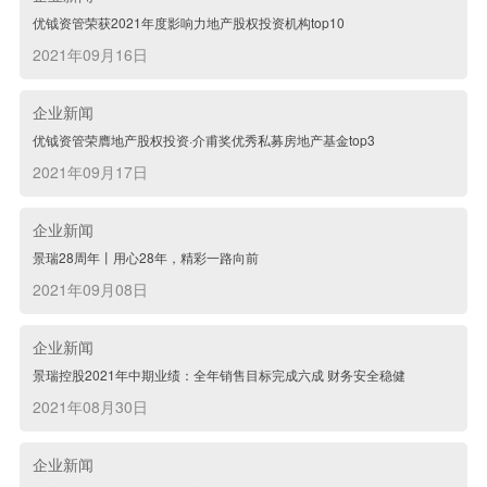
优钺资管荣获2021年度影响力地产股权投资机构top10
2021年09月16日
企业新闻
优钺资管荣膺地产股权投资·介甫奖优秀私募房地产基金top3
2021年09月17日
企业新闻
景瑞28周年丨用心28年，精彩一路向前
2021年09月08日
企业新闻
景瑞控股2021年中期业绩：全年销售目标完成六成 财务安全稳健 ​
2021年08月30日
企业新闻