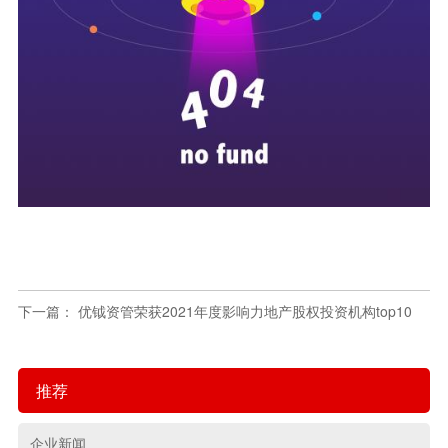
下一篇： 优钺资管荣获2021年度影响力地产股权投资机构top10
推荐
企业新闻