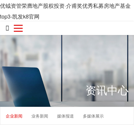
优钺资管荣膺地产股权投资·介甫奖优秀私募房地产基金
top3-凯发k8官网

资讯中心
企业新闻
业务新闻
媒体报道
多媒体展示