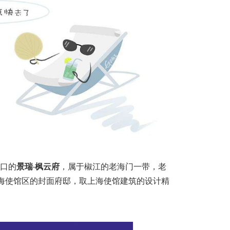
口的
景瑞·枫云府
，属于椒江的老海门一带，老
上海使馆区的封面府邸，取上海使馆建筑的设计精